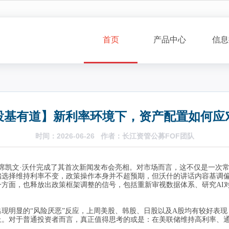
首页
产品中心
信息
投基有道】新利率环境下，资产配置如何应
时间：2026-06-26 作者：长江资管公募FOF团队
席凯文
·沃什完成了其首次新闻发布会亮相。对市场而言，这不仅是一次
储选择维持利率不变，政策操作本身并不超预期，但
沃什的
讲话内容基调
方面，也释放出政策框架调整的信号，包括重新审视数据体系、研究AI
出现明显的
“风险厌恶”反应，上周美股、韩股、日股以及A股均有较好表现
上。对于
普通
投资者而言，真正值得思考的
或
是：在
美联储维持
高利率、