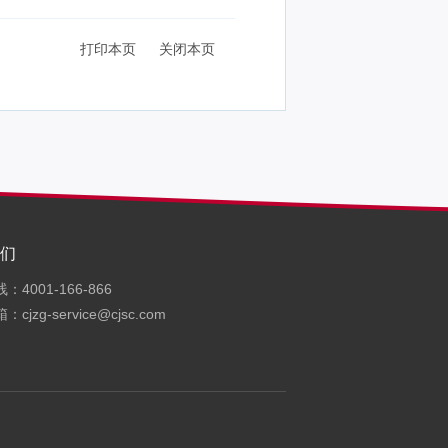
打印本页
关闭本页
们
4001-166-866
cjzg-service@cjsc.com