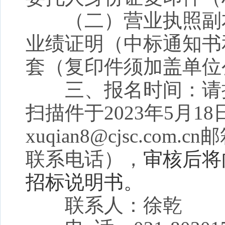
（二）营业执照副本
业绩证明（中标通知书
套（复印件须加盖单位
三、报名时间：请授
扫描件于
20
23
年
5
月
18
xu
qian8
@cjsc.com.cn
邮
联系电话），
审核后将
招标说明书。
联系人：徐
乾